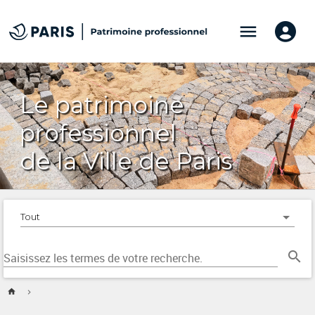
menu
Le patrimoine
professionnel
de la Ville de Paris
Tout
search
Saisissez les termes de votre recherche.
home
chevron_right