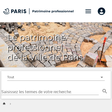
menu
Le patrimoine
professionnel
de la Ville de Paris
Tout
search
Saisissez les termes de votre recherche.
home
chevron_right